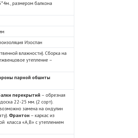
5*4м., размером балкона
мм
дроизоляция Изоспан
твенной влажности). Сборка на
Межвенцовое утепление –
тороны парной обшиты
алки перекрытий
– обрезная
доска 22-25 мм. (2 сорт).
/возможно замена на ондулин
ту).
Франтон
– каркас из
ой класса «А,В» с утеплением