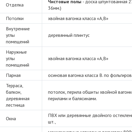
Чистовые полы
- доска шпунтованная 2
Отделка
36мм.)
Потолки
хвойная вагонка класса «А,В»
Внутренние
углы
деревянный плинтус
помещений
Наружные
углы
хвойная вагонка класса «А,В»
помещений
Парная
осиновая вагонка класса В. по фольгиро
Терраса,
балкон,
потолок, перила обшиты хвойной вагонко
деревянная
перилами и балясинами.
лестница
ПВХ или деревянные двойного остеклен
Окна
шт.,