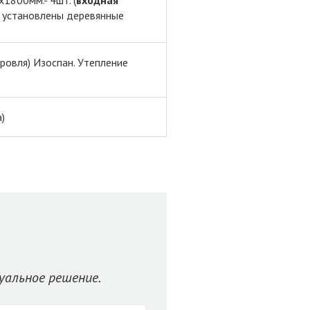
1800мм.- 4шт. (
входная
ях установлены деревянные
кровля) Изоспан. Утепление
)
уальное решение.