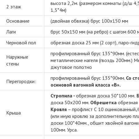
высота 2,2м. (размером комнаты (д/ш 4,
2 этаж
1,5*4м)
Основание
(двойная обвязка) брус 100х150 мм
Лаги
брус 50х150 мм (на ребро) с шагом 600 
Черновой пол
обрезная доска 25 мм (2 сорт), паро-ги
профилированный брус 135*90мм. (естес
Наружные
металлические нагеля (гвоздь 200мм.) 
стены
джутовое полотно
профилированный брус 135*90мм.
Со с
Перегородки:
осиновой вагонкой класса «В».
Стропила -
обрезная доска 50*100 мм.
Б
доска 50х200 мм.
Обрешетка
обрезная 
Кровля
– профлист С 10 оцинкованный.
Крыша
(или иную кровлю за дополнительную пла
доски 100*40мм., обшит хвойной вагонк
100мм. Урса.