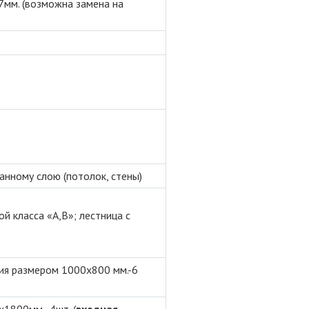
7мм. (возможна замена на
ванному слою (потолок, стены)
й класса «А,В»; лестница с
ия размером 1000х800 мм.-6