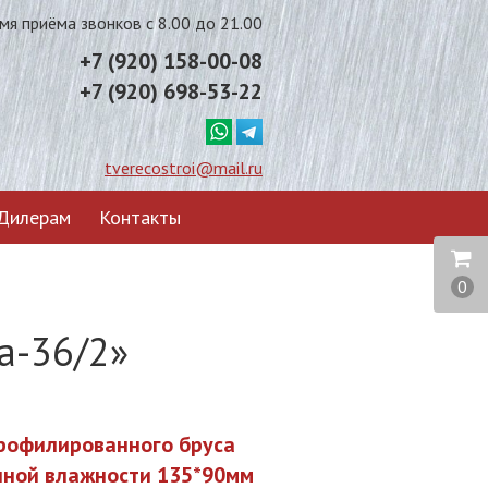
мя приёма звонков с 8.00 до 21.00
+7 (920) 158-00-08
+7 (920) 698-53-22
tverecostroi@mail.ru
Дилерам
Контакты
0
а-36/2»
профилированного бруса
нной влажности 135*90мм