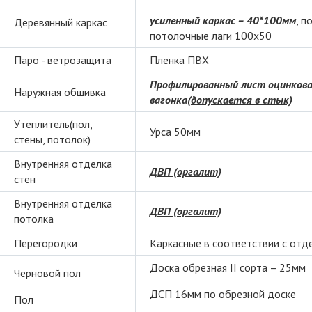
усиленный каркас – 40*100мм
, п
Деревянный каркас
потолочные лаги 100х50
Паро - ветрозащита
Пленка ПВХ
Профилированный лист оцинкова
Наружная обшивка
вагонка
(допускается в стык)
Утеплитель(пол,
Урса 50мм
стены, потолок)
Внутренняя отделка
ДВП (оргалит)
стен
Внутренняя отделка
ДВП (оргалит)
потолка
Перегородки
Каркасные в соответствии с от
Доска обрезная II сорта – 25мм
Черновой пол
ДСП 16мм по обрезной доске
Пол