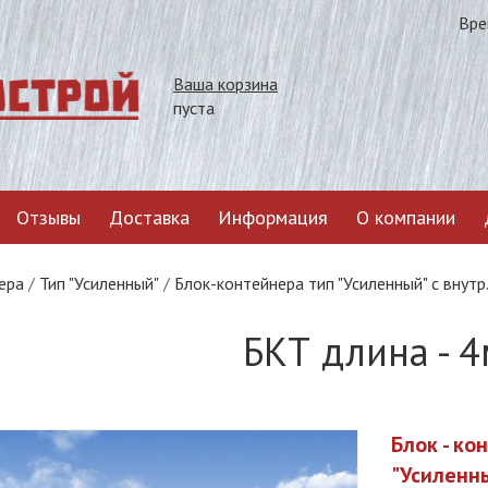
Вре
Ваша корзина
пуста
Отзывы
Доставка
Информация
О компании
ера
/
Тип "Усиленный"
/
Блок-конте
БКТ длина - 4
Блок - ко
"Усиленн