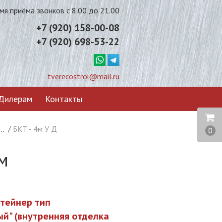
мя приёма звонков с 8.00 до 21.00
+7 (920) 158-00-08
+7 (920) 698-53-22
tverecostroi@mail.ru
Дилерам
Контакты
йнера тип "Усиленный" с внутренней отделкой -
/
БКТ - 4м У Д
ДВП
0
м
нтейнер тип
ый" (внутренняя отделка