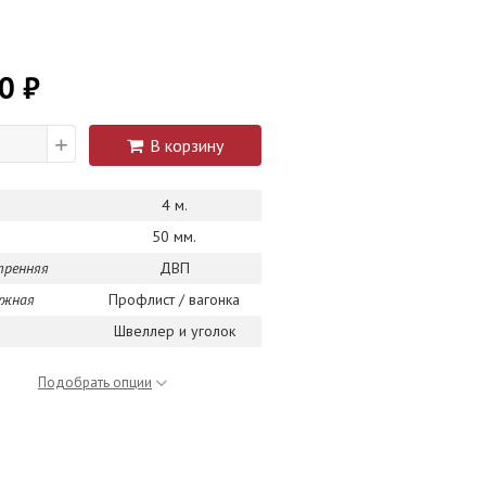
0 ₽
+
В корзину
4 м.
50 мм.
тренняя
ДВП
ужная
Профлист / вагонка
Швеллер и уголок
Подобрать опции