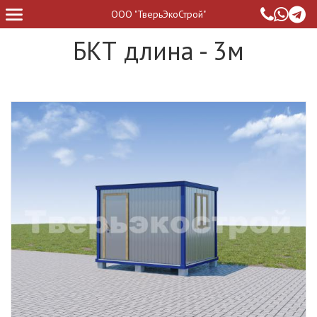
ООО "ТверьЭкоСтрой"
БКТ длина - 3м