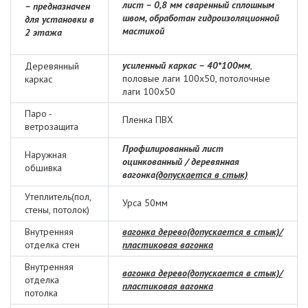
лист – 0,8 мм сваренный сплошным
– предназначен
швом, обработан гидроизоляционной
для установки в
мастикой
2 этажа
усиленный каркас – 40*100мм
,
Деревянный
половые лаги 100х50, потолочные
каркас
лаги 100х50
Паро -
Пленка ПВХ
ветрозащита
Профилированный лист
Наружная
оцинкованный / деревянная
обшивка
вагонка
(допускается в стык)
Утеплитель(пол,
Урса 50мм
стены, потолок)
Внутренняя
вагонка дерево(допускается в стык)/
отделка стен
пластиковая вагонка
Внутренняя
вагонка дерево(допускается в стык)/
отделка
пластиковая вагонка
потолка