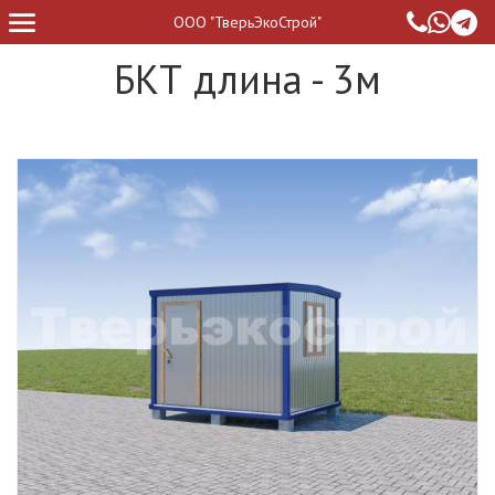
ООО "ТверьЭкоСтрой"
БКТ длина - 3м