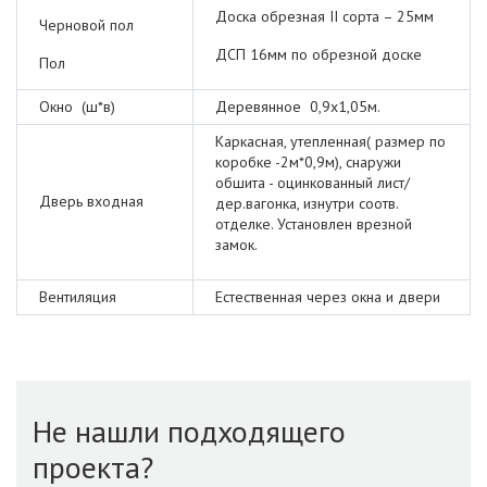
Доска обрезная II сорта – 25мм
Черновой пол
ДСП 16мм по обрезной доске
Пол
Окно (ш*в)
Деревянное 0,9х1,05м.
Каркасная, утепленная( размер по
коробке -2м*0,9м), снаружи
обшита - оцинкованный лист/
Дверь входная
дер.вагонка, изнутри соотв.
отделке. Установлен врезной
замок.
Вентиляция
Естественная через окна и двери
Не нашли подходящего
проекта?