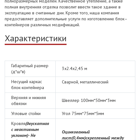
полноразмерных моделей. Качественное утепление, а также
полная внутренняя отделка позволит ввести такое здание в
эксплуатацию в считанные дни. Кроме того, наша компания
предоставляет дополнительные услуги по изготовлению блок–
контейнеров различных модификаций.
Характеристики
Габаритный размер
3х2.4х2,45 м
(д*ш*в)
Несущий каркас
Сварной, металлический
блок-контейнера
Верхняя и нижняя
Швеллер 100мм*50мм*3мм
обвязки
Угловые стойки
Угол 75мм*75мм*5мм
Кровля
(двускатная
с неактивным
Оцинкованный
уклоном)
-
Не
лист(0,4мм)скрепленный между