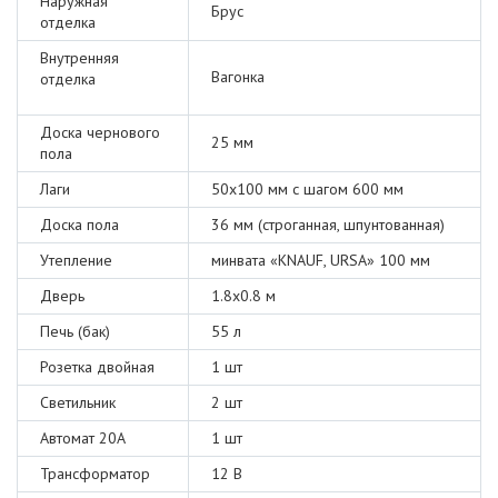
Наружная
Брус
отделка
Внутренняя
Вагонка
отделка
Доска чернового
25 мм
пола
Лаги
50х100 мм с шагом 600 мм
Доска пола
36 мм (строганная, шпунтованная)
Утепление
минвата «KNAUF, URSA» 100 мм
Дверь
1.8х0.8 м
Печь (бак)
55 л
Розетка двойная
1 шт
Светильник
2 шт
Автомат 20А
1 шт
Трансформатор
12 В