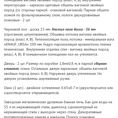
помещения вагонка хвойных пород (класс А, В). Внутренние
перегородки – каркасно-щитовые обшиты вагонкой хвойных
пород (со стороны парной - осиновой вагонкой). Парная обшита
осиной по фольгированному слою, пологи двухуровневые
осиновые - 2 шт.
Черновой пол - доска 25 мм.
Настил пола доска - 36 мм
(строганная, шпунтованная). Обшивка потолка вагонка хвойных
пород (класс А, В). Теплоизоляция пола, потолка - минеральная вата
«KNAUF, URSA» 100 мм. Гидро-пароизоляция кровли/пола, пленка
техническая. Внутренняя отделка стен - вагонка хвойных пород
(класс А, В). В помывочном помещении пол не утепляется.
Дверь - 2 шт. Размер по коробке 1,8мх0,8 м, в парной
сборная
клиновая
, осина. Остальные двери каркасные, обшиты вагонкой
хвойных пород (класс А, В). Наружная дверь утепленная. На
дверях установлены деревянные ручки.
Окно (1 шт.) - двойное остекление 0.65х0.7 м (двухстворчатое или
одностворчатое открывающееся).
Заводская металлическая дровяная банная печь. Бак для воды на
55 л из нержавеющей стали, дымоход одноконтурный из
нержавеющей стали с выходом через стену. Декоративные
противопожарные панели и накладки. Пологи осиновые,